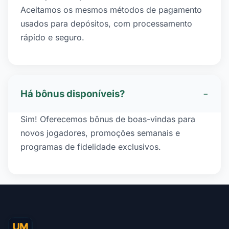
Aceitamos os mesmos métodos de pagamento
usados para depósitos, com processamento
rápido e seguro.
Há bônus disponíveis?
−
Sim! Oferecemos bônus de boas-vindas para
novos jogadores, promoções semanais e
programas de fidelidade exclusivos.