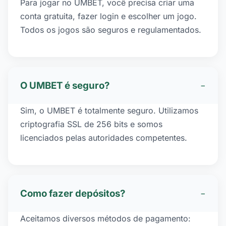
Para jogar no UMBET, você precisa criar uma
conta gratuita, fazer login e escolher um jogo.
Todos os jogos são seguros e regulamentados.
O UMBET é seguro?
−
Sim, o UMBET é totalmente seguro. Utilizamos
criptografia SSL de 256 bits e somos
licenciados pelas autoridades competentes.
Como fazer depósitos?
−
Aceitamos diversos métodos de pagamento: