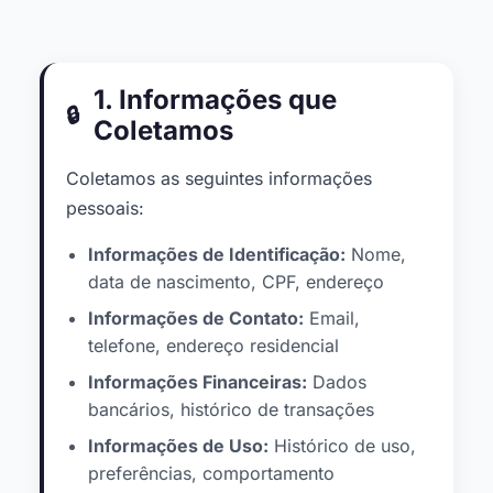
1. Informações que
Coletamos
Coletamos as seguintes informações
pessoais:
Informações de Identificação:
Nome,
data de nascimento, CPF, endereço
Informações de Contato:
Email,
telefone, endereço residencial
Informações Financeiras:
Dados
bancários, histórico de transações
Informações de Uso:
Histórico de uso,
preferências, comportamento