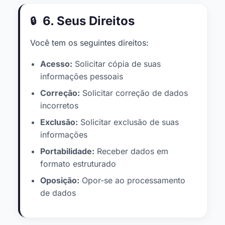
6. Seus Direitos
Você tem os seguintes direitos:
Acesso:
Solicitar cópia de suas
informações pessoais
Correção:
Solicitar correção de dados
incorretos
Exclusão:
Solicitar exclusão de suas
informações
Portabilidade:
Receber dados em
formato estruturado
Oposição:
Opor-se ao processamento
de dados