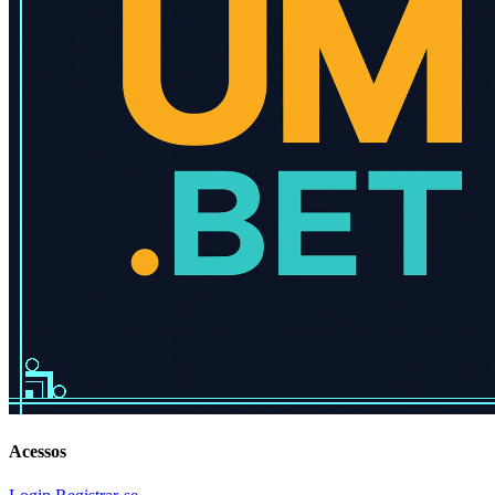
Acessos