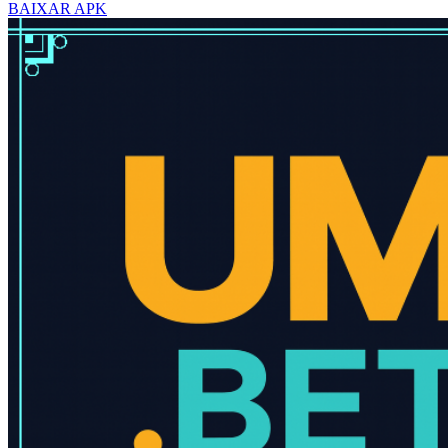
BAIXAR APK