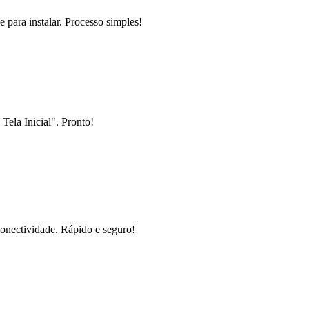
para instalar. Processo simples!
Tela Inicial". Pronto!
conectividade. Rápido e seguro!