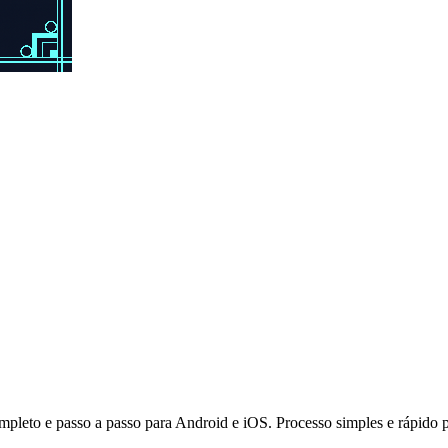
leto e passo a passo para Android e iOS. Processo simples e rápido p